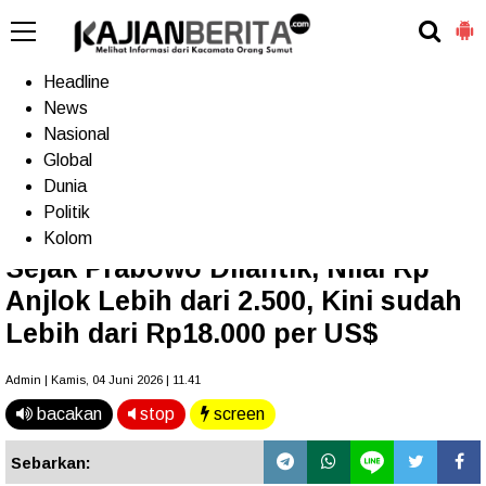
-->
Home
Headline
News
Nasional
Terkini
Trending
Populer
TV
Global
Dunia
Politik
Home
»
Headline
Kolom
Sejak Prabowo Dilantik, Nilai Rp
Anjlok Lebih dari 2.500, Kini sudah
Lebih dari Rp18.000 per US$
Admin | Kamis, 04 Juni 2026 | 11.41
bacakan
stop
screen
Sebarkan: