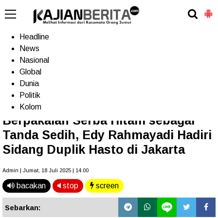
-->
Home
Headline
News
Nasional
Terkini
Trending
Populer
TV
Global
Dunia
Politik
Home
»
Headline
Kolom
Berpakaian Serba Hitam sebagai
Tanda Sedih, Edy Rahmayadi Hadiri
Sidang Duplik Hasto di Jakarta
Admin | Jumat, 18 Juli 2025 | 14.00
bacakan
stop
screen
Sebarkan: