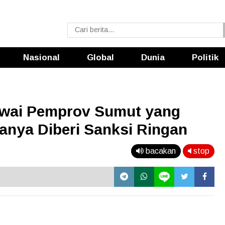
Nasional
Global
Dunia
Politik
awai Pemprov Sumut yang
Hanya Diberi Sanksi Ringan
bacakan
stop