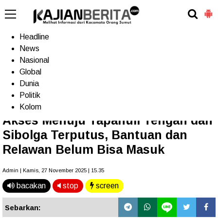
-->
Home
Headline
News
Nasional
Terkini
Trending
Populer
TV
Global
Dunia
Politik
Home
»
Headline
Kolom
Akses Menuju Tapanuli Tengah dan
Sibolga Terputus, Bantuan dan
Relawan Belum Bisa Masuk
Admin | Kamis, 27 November 2025 | 15.35
bacakan
stop
screen
Sebarkan: