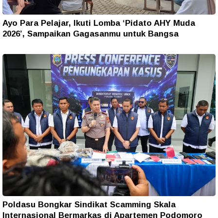
Ayo Para Pelajar, Ikuti Lomba ‘Pidato AHY Muda
2026’, Sampaikan Gagasanmu untuk Bangsa
Poldasu Bongkar Sindikat Scamming Skala
Internasional Bermarkas di Apartemen Podomoro