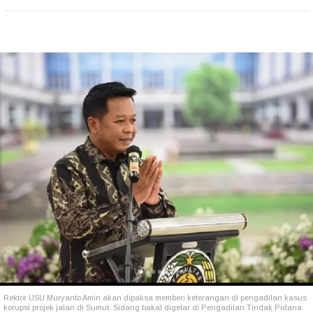
Rektor USU Muryanto Amin akan dipaksa memberi keterangan di pengadilan kasus
korupsi projek jalan di Sumut. Sidang bakal digelar di Pengadilan Tindak Pidana