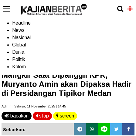
-->
Home
Headline
News
Nasional
Terkini
Trending
Populer
TV
Global
Dunia
Politik
Home
»
Headline
Kolom
Mangkir Saat Dipanggil KPK,
Muryanto Amin akan Dipaksa Hadir
di Persidangan Tipikor Medan
Admin | Selasa, 11 November 2025 | 14.45
bacakan
stop
screen
Sebarkan: