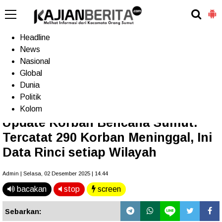
-->
Home
Headline
News
Nasional
Terkini
Trending
Populer
TV
Global
Dunia
Politik
Home
»
Headline
Kolom
Update Korban Bencana Sumut:
Tercatat 290 Korban Meninggal, Ini
Data Rinci setiap Wilayah
Admin | Selasa, 02 Desember 2025 | 14.44
bacakan
stop
screen
Sebarkan: