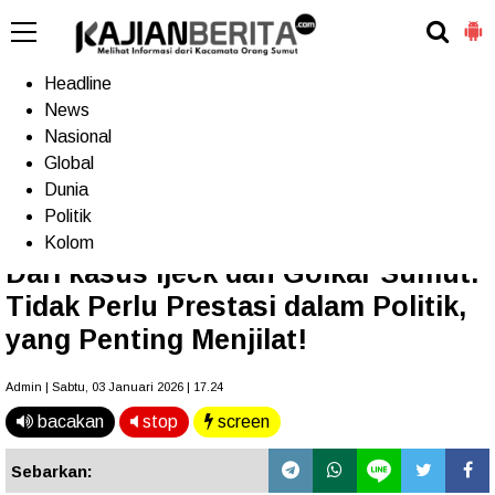
-->
Home
Headline
News
Nasional
Terkini
Trending
Populer
TV
Global
Dunia
Politik
Home
»
Headline
Kolom
Dari kasus Ijeck dan Golkar Sumut:
Tidak Perlu Prestasi dalam Politik,
yang Penting Menjilat!
Admin | Sabtu, 03 Januari 2026 | 17.24
bacakan
stop
screen
Sebarkan: