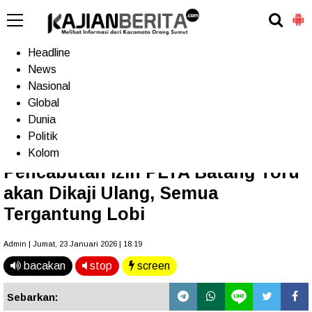
-->
Home
Headline
News
Nasional
Terkini
Trending
Populer
TV
Global
Dunia
Politik
Home
»
Headline
Kolom
Pencabutan Izin PLTA Batang Toru
akan Dikaji Ulang, Semua
Tergantung Lobi
Admin | Jumat, 23 Januari 2026 | 18.19
bacakan
stop
screen
Sebarkan: