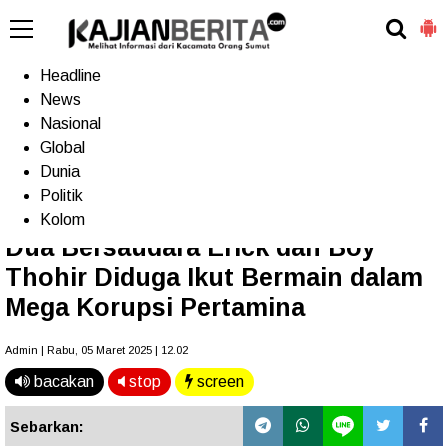
-->
Home
Headline
News
Nasional
Terkini
Trending
Populer
TV
Global
Dunia
Politik
Home
»
Headline
Kolom
Dua Bersaudara Erick dan Boy
Thohir Diduga Ikut Bermain dalam
Mega Korupsi Pertamina
Admin | Rabu, 05 Maret 2025 | 12.02
bacakan
stop
screen
Sebarkan: