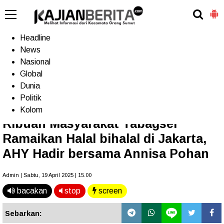
-->
Home
Headline
News
Nasional
Terkini
Trending
Populer
TV
Global
Dunia
Politik
Home
»
Headline
Kolom
Ribuan Masyarakat Tabagsel
Ramaikan Halal bihalal di Jakarta,
AHY Hadir bersama Annisa Pohan
Admin | Sabtu, 19 April 2025 | 15.00
bacakan
stop
screen
Sebarkan: