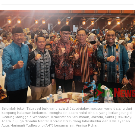
Sejumlah tokoh Tabagsel baik yang ada di Jabodetabek maupun yang datang dari
kampung halaman berkumpul menghadiri acara halal bihalal yang berlangsung di
Gedung Manggala Wanabakti, Kementerian Kehutanan, Jakarta, Sabtu (19/4/2025).
Acara itu juga dihadiri Menteri Koordinator Bidang Infrastruktur dan Kewilayahan
Agus Harimurti Yudhoyono (AHY) bersama istri, Annisa Pohan.