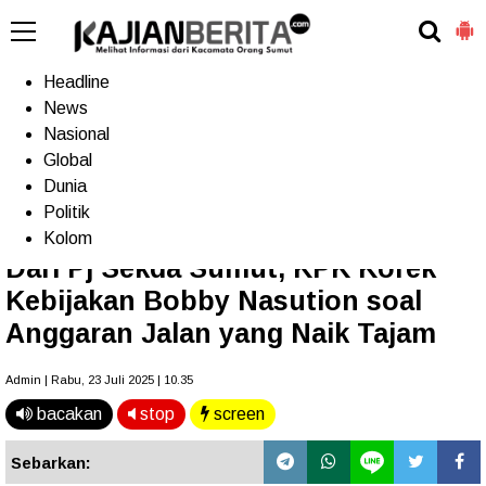
-->
Home
Headline
News
Nasional
Terkini
Trending
Populer
TV
Global
Dunia
Politik
Home
»
Headline
Kolom
Dari Pj Sekda Sumut, KPK Korek
Kebijakan Bobby Nasution soal
Anggaran Jalan yang Naik Tajam
Admin | Rabu, 23 Juli 2025 | 10.35
bacakan
stop
screen
Sebarkan: