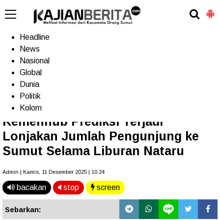
-->
Home
Headline
News
Nasional
Terkini
Trending
Populer
TV
Global
Dunia
Politik
Home
»
Headline
Kolom
Kemenhub Prediksi Terjadi
Lonjakan Jumlah Pengunjung ke
Sumut Selama Liburan Nataru
Admin | Kamis, 11 Desember 2025 | 10.24
bacakan
stop
screen
Sebarkan: