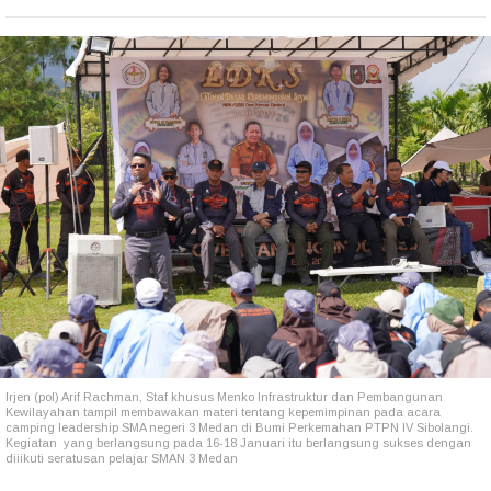
Irjen (pol) Arif Rachman, Staf khusus Menko Infrastruktur dan Pembangunan
Kewilayahan tampil membawakan materi tentang kepemimpinan pada acara
camping leadership SMA negeri 3 Medan di Bumi Perkemahan PTPN IV Sibolangi.
Kegiatan yang berlangsung pada 16-18 Januari itu berlangsung sukses dengan
diiikuti seratusan pelajar SMAN 3 Medan