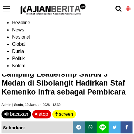
-->
Home
Headline
News
Nasional
Terkini
Trending
Populer
TV
Global
Dunia
Politik
Home
»
Sumut
Kolom
Camping Leadership SMAN 3
Medan di Sibolangit Hadirkan Staf
Kemenko Infra sebagai Pembicara
Admin | Senin, 19 Januari 2026 | 12.39
bacakan
stop
screen
Sebarkan: