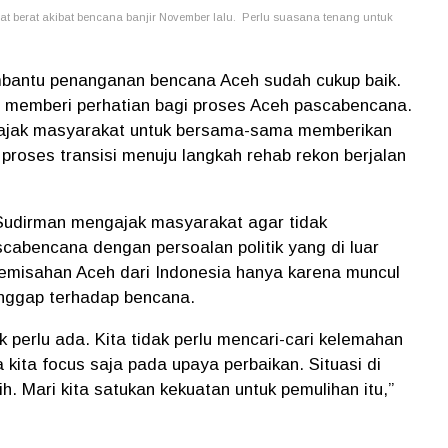
berat akibat bencana banjir November lalu. Perlu suasana tenang untuk
bantu penanganan bencana Aceh sudah cukup baik.
u memberi perhatian bagi proses Aceh pascabencana.
ajak masyarakat untuk bersama-sama memberikan
proses transisi menuju langkah rehab rekon berjalan
Sudirman mengajak masyarakat agar tidak
bencana dengan persoalan politik yang di luar
emisahan Aceh dari Indonesia hanya karena muncul
nggap terhadap bencana.
k perlu ada. Kita tidak perlu mencari-cari kelemahan
kita focus saja pada upaya perbaikan. Situasi di
ih. Mari kita satukan kekuatan untuk pemulihan itu,”