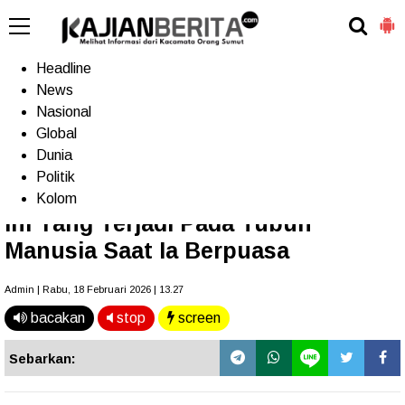
-->
Home
Headline
News
Nasional
Terkini
Trending
Populer
TV
Global
Dunia
Politik
Home
»
Ramadan
Kolom
Ini Yang Terjadi Pada Tubuh
Manusia Saat Ia Berpuasa
Admin | Rabu, 18 Februari 2026 | 13.27
bacakan
stop
screen
Sebarkan: