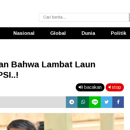
Nasional
Global
Dunia
Politik
kan Bahwa Lambat Laun
SI..!
bacakan
stop