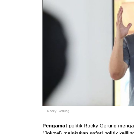
Rocky Gerung
Pengamat
politik Rocky Gerung menga
(Jokowi) melakukan safari politik kelil