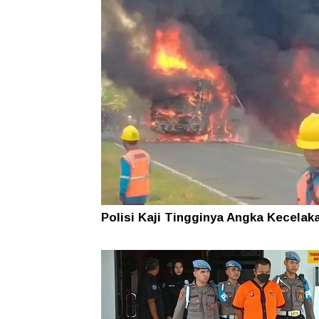
Polisi Kaji Tingginya Angka Kecelak
Bus ALS, Tarif Murah hingga Izin
Operasional jadi Sorotan