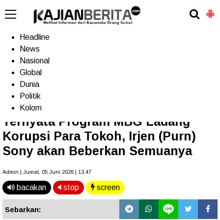
-->
Home
Headline
News
Nasional
Terkini
Trending
Populer
TV
Global
Dunia
Politik
Home
»
Headline
Kolom
Ternyata Program MBG Ladang
Korupsi Para Tokoh, Irjen (Purn)
Sony akan Beberkan Semuanya
Admin | Jumat, 05 Juni 2026 | 13.47
bacakan
stop
screen
Sebarkan: