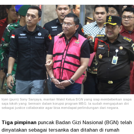
Irjen (purn) Sony Sanjaya, mantan Wakil Ketua BGN yang siap membeberkan siapa
saja tokoh yang bermain dalam korupsi program MBG. Ia sudah mengajukan diri
sebagai justice collaborator agar bisa mendapat perlindungan dari negara.
Tiga pimpinan
puncak Badan Gizi Nasional (BGN) telah
dinyatakan sebagai tersanka dan ditahan di rumah