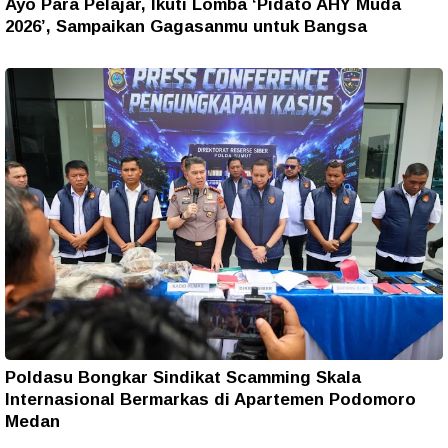
Ayo Para Pelajar, Ikuti Lomba ‘Pidato AHY Muda
2026’, Sampaikan Gagasanmu untuk Bangsa
Poldasu Bongkar Sindikat Scamming Skala
Internasional Bermarkas di Apartemen Podomoro
Medan