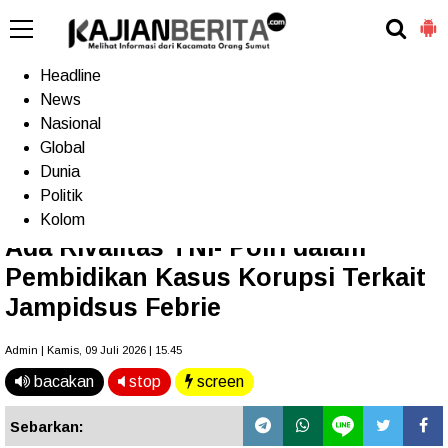
-->
Home
Headline
News
Nasional
Terkini
Trending
Populer
TV
Global
Dunia
Politik
Home
»
Headline
Kolom
Ada Rivalitas TNI- Polri dalam
Pembidikan Kasus Korupsi Terkait
Jampidsus Febrie
Admin | Kamis, 09 Juli 2026 | 15.45
bacakan
stop
screen
Sebarkan: