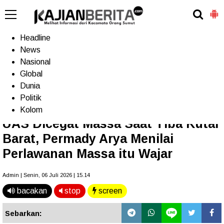
-->
Home
Headline
News
Nasional
Terkini
Trending
Populer
TV
Global
Dunia
Politik
Home
»
Nasional
Kolom
UAS Dicegat Massa Saat Tiba Kutai
Barat, Permady Arya Menilai
Perlawanan Massa itu Wajar
Admin | Senin, 06 Juli 2026 | 15.14
bacakan
stop
screen
Sebarkan: