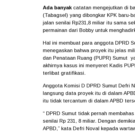
Ada banyak
catatan mengejutkan di ba
(Tabagsel) yang dibongkar KPK baru-bar
jalan senilai Rp231,8 miliar itu sama 
permainan dari Bobby untuk menghadirk
Hal ini membuat para anggota DPRD Su
menegaskan bahwa proyek itu jelas mi
dan Penataan Ruang (PUPR) Sumut
y
akhirnya kasus ini menyeret Kadis PU
terlibat gratifikasi.
Anggota Komisi D DPRD Sumut Defri No
langsung data proyek itu di dalam AP
itu tidak tercantum di dalam APBD ters
“ DPRD Sumut tidak pernah membahas pr
senilai Rp 231, 8 miliar. Dengan demiki
APBD,” kata Defri Noval kepada warta