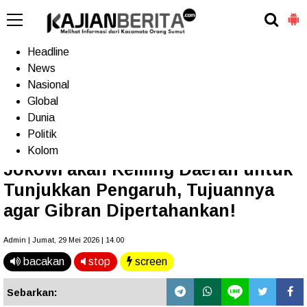
-->
Home
Headline
News
Nasional
Terkini
Trending
Populer
TV
Global
Dunia
Politik
Home
»
Headline
Kolom
Jokowi akan Keliling Daerah untuk
Tunjukkan Pengaruh, Tujuannya
agar Gibran Dipertahankan!
Admin | Jumat, 29 Mei 2026 | 14.00
bacakan
stop
screen
Sebarkan: