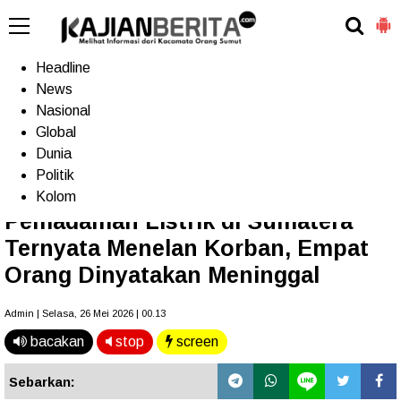
-->
Home
Headline
News
Nasional
Terkini
Trending
Populer
TV
Global
Dunia
Politik
Home
»
Headline
Kolom
Pemadaman Listrik di Sumatera
Ternyata Menelan Korban, Empat
Orang Dinyatakan Meninggal
Admin | Selasa, 26 Mei 2026 | 00.13
bacakan
stop
screen
Sebarkan: