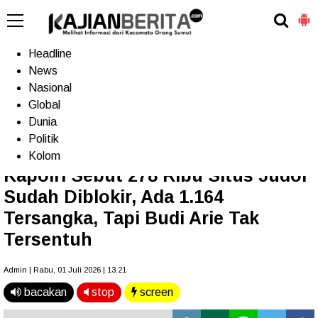
-->
Home
Headline
News
Nasional
Terkini
Trending
Populer
TV
Global
Dunia
Politik
Home
»
Headline
Kolom
Kapolri Sebut 278 Ribu Situs Judol
Sudah Diblokir, Ada 1.164
Tersangka, Tapi Budi Arie Tak
Tersentuh
Admin | Rabu, 01 Juli 2026 | 13.21
bacakan
stop
screen