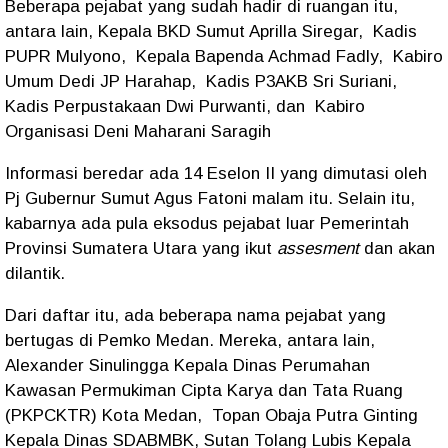
Beberapa pejabat yang sudah hadir di ruangan itu,
antara lain, Kepala BKD Sumut Aprilla Siregar,
Kadis
PUPR Mulyono,
Kepala Bapenda Achmad Fadly,
Kabiro
Umum Dedi JP Harahap,
Kadis P3AKB Sri Suriani,
Kadis Perpustakaan Dwi Purwanti, dan
Kabiro
Organisasi Deni Maharani Saragih
Informasi beredar ada 14 Eselon II yang dimutasi oleh
Pj Gubernur Sumut Agus Fatoni malam itu. Selain itu,
kabarnya ada pula eksodus pejabat luar Pemerintah
Provinsi Sumatera Utara yang ikut
assesment
dan akan
dilantik.
Dari daftar itu, ada beberapa nama pejabat yang
bertugas di Pemko Medan. Mereka, antara lain,
Alexander Sinulingga Kepala Dinas Perumahan
Kawasan Permukiman Cipta Karya dan Tata Ruang
(PKPCKTR) Kota Medan,
Topan Obaja Putra Ginting
Kepala Dinas SDABMBK, Sutan Tolang Lubis Kepala