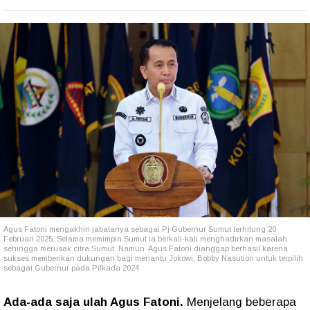
Agus Fatoni mengakhiri jabatanya sebagai Pj Gubernur Sumut terhitung 20
Februari 2025. Selama memimpin Sumut ia berkali-kali menghadirkan masalah
sehingga merusak citra Sumut. Namun Agus Fatoni dianggap berhasil karena
sukses memberikan dukungan bagi menantu Jokowi, Bobby Nasution untuk terpilih
sebagai Gubernur pada Pilkada 2024
Ada-ada saja ulah Agus Fatoni.
Menjelang beberapa