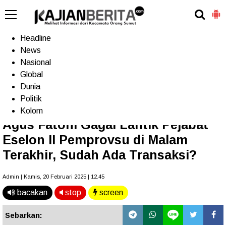
-->
Home
Headline
News
Nasional
Terkini
Trending
Populer
TV
Global
Dunia
Politik
Home
»
Headline
»
Pilkada
Kolom
Agus Fatoni Gagal Lantik Pejabat
Eselon II Pemprovsu di Malam
Terakhir, Sudah Ada Transaksi?
Admin | Kamis, 20 Februari 2025 | 12.45
bacakan
stop
screen
Sebarkan: