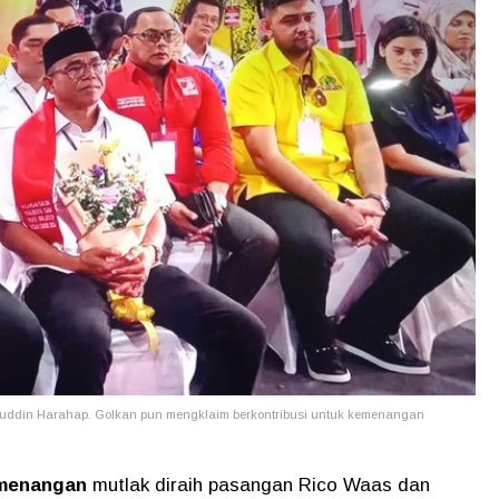
ddin Harahap. Golkan pun mengklaim berkontribusi untuk kemenangan
emenangan
mutlak diraih pasangan Rico Waas dan