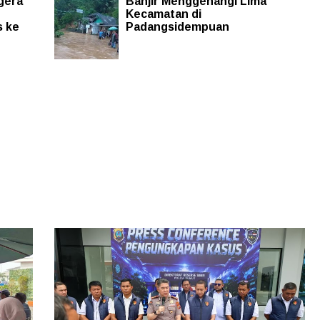
gera
Banjir Menggenangi Lima
Kecamatan di
s ke
Padangsidempuan