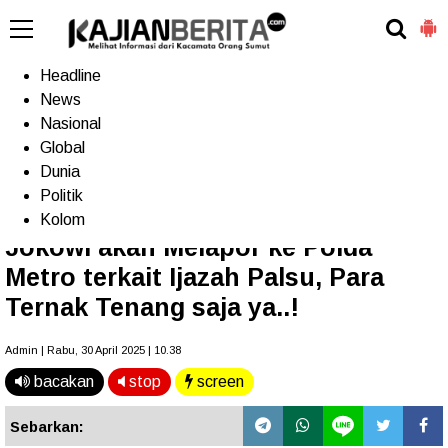
-->
Home
Headline
News
Nasional
Terkini
Trending
Populer
TV
Global
Dunia
Politik
Home
»
Headline
Kolom
Jokowi akan Melapor ke Polda
Metro terkait Ijazah Palsu, Para
Ternak Tenang saja ya..!
Admin | Rabu, 30 April 2025 | 10.38
bacakan
stop
screen
Sebarkan: