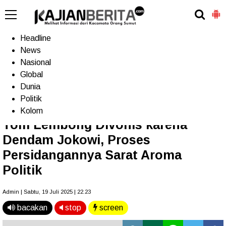
-->
Home
Headline
News
Nasional
Terkini
Trending
Populer
TV
Global
Dunia
Politik
Home
»
Headline
Kolom
Tom Lembong Divonis karena
Dendam Jokowi, Proses
Persidangannya Sarat Aroma
Politik
Admin | Sabtu, 19 Juli 2025 | 22.23
bacakan
stop
screen