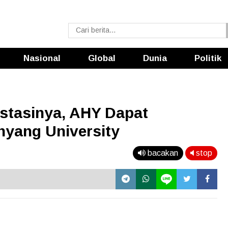
Nasional
Global
Dunia
Politik
estasinya, AHY Dapat
nyang University
bacakan
stop