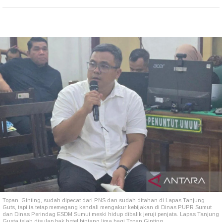
Topan Ginting, sudah dipecat dari PNS dan sudah ditahan di Lapas Tanjung
Guts, tapi ia tetap memegang kendali mengakur kebijakan di Dinas PUPR Sumut
dan Dinas Perindag ESDM Sumut meski hidup dibalik jeruji penjata. Lapas Tanjung
Gusta telah disulap bak hotel bintang lima bagi Topan Ginting