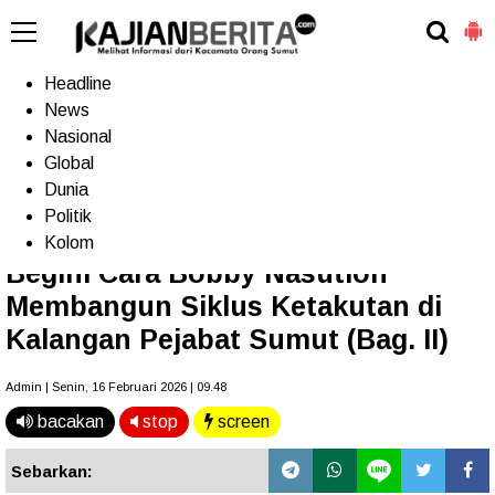
-->
Home
Headline
News
Nasional
Terkini
Trending
Populer
TV
Global
Dunia
Politik
Home
»
Headline
Kolom
Begini Cara Bobby Nasution
Membangun Siklus Ketakutan di
Kalangan Pejabat Sumut (Bag. II)
Admin | Senin, 16 Februari 2026 | 09.48
bacakan
stop
screen
Sebarkan: