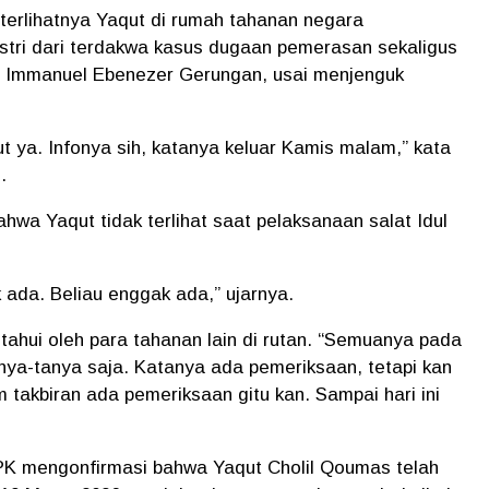
terlihatnya Yaqut di rumah tahanan negara
 istri dari terdakwa kasus dugaan pemerasan sekaligus
n Immanuel Ebenezer Gerungan, usai menjenguk
t ya. Infonya sih, katanya keluar Kamis malam,” kata
.
wa Yaqut tidak terlihat saat pelaksanaan salat Idul
 ada. Beliau enggak ada,” ujarnya.
etahui oleh para tahanan lain di rutan. “Semuanya pada
nya-tanya saja. Katanya ada pemeriksaan, tetapi kan
takbiran ada pemeriksaan gitu kan. Sampai hari ini
 KPK mengonfirmasi bahwa Yaqut Cholil Qoumas telah