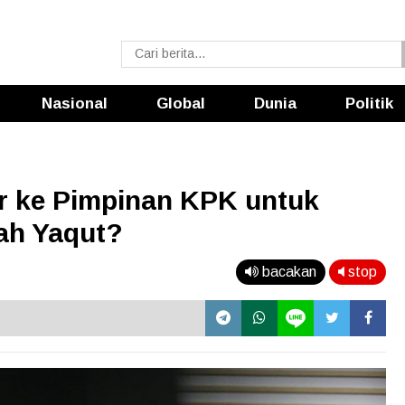
Nasional
Global
Dunia
Politik
r ke Pimpinan KPK untuk
ah Yaqut?
bacakan
stop