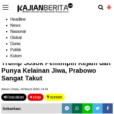
-->
Home
Headline
News
Nasional
Terkini
Trending
Populer
TV
Global
Dunia
Politik
Home
»
Headline
Kolom
Trump Sosok Pemimpin Kejam dan
Punya Kelainan Jiwa, Prabowo
Sangat Takut
Admin | Rabu, 04 Maret 2026 | 14.44
bacakan
stop
screen
Sebarkan: