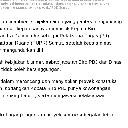
a tender sehingga berhak menentukan siapa saja yang akan memenangkan
by dalam menguasai semua proyek APBD Sumut
ion membuat kebijakan aneh yang pantas mengundang
bar dari keputusannya menunjuk Kepala Biro
ndra Dalimunthe sebagai Pelaksana Tugas (Plt)
ataan Ruang (PUPR) Sumut, setelah kepala dinas
 mengundurkan diri.
ah kebijakan blunder, sebab jabatan Biro PBJ dan Dinas
tidak boleh bersinggungan.
dalam merancang dan menyiapkan proyek konstruksi
h, sedangkan Kepala Biro PBJ punya kewenangan
pemenang tender, serta mengawasi pelaksanaan
rol agar pengerjaan proyek kontruksi berjalan lebih