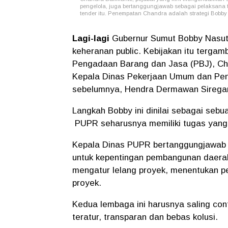
pengelola, juga bertanggungjawab sebagai pelaksan
tender itu. Penempatan Chandra adalah strategi Bob
Lagi-lagi
Gubernur Sumut Bobby Nasut
keheranan public. Kebijakan itu tergam
Pengadaan Barang dan Jasa (PBJ), Cha
Kepala Dinas Pekerjaan Umum dan Pen
sebelumnya, Hendra Dermawan Siregar
Langkah Bobby ini dinilai sebagai sebu
PUPR seharusnya memiliki tugas yang 
Kepala Dinas PUPR bertanggungjawab 
untuk kepentingan pembangunan daera
mengatur lelang proyek, menentukan 
proyek.
Kedua lembaga ini harusnya saling cont
teratur, transparan dan bebas kolusi.