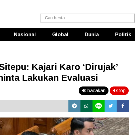
Nasional
Global
Dunia
Politik
tepu: Kajari Karo ‘Dirujak’
minta Lakukan Evaluasi
bacakan
stop