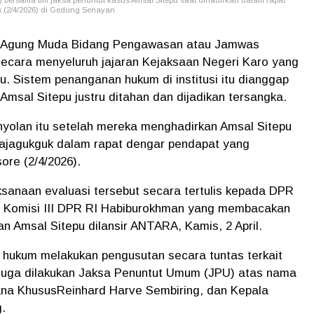
) bersama tim jaksa penuntut kasus Amsal Sitepu saat dihadirkan dalam rapat
s (2/4/2026) di Gedung Senayan
 Agung Muda Bidang Pengawasan atau Jamwas
ecara menyeluruh jajaran Kejaksaan Negeri Karo yang
u. Sistem penanganan hukum di institusi itu dianggap
 Amsal Sitepu justru ditahan dan dijadikan tersangka.
nyolan itu setelah mereka menghadirkan Amsal Sitepu
ajagukguk dalam rapat dengar pendapat yang
re (2/4/2026).
sanaan evaluasi tersebut secara tertulis kepada DPR
ua Komisi III DPR RI Habiburokhman yang membacakan
n Amsal Sitepu dilansir ANTARA, Kamis, 2 April.
k hukum melakukan pengusutan secara tuntas terkait
diduga dilakukan Jaksa Penuntut Umum (JPU) atas nama
dana KhususReinhard Harve Sembiring, dan Kepala
.