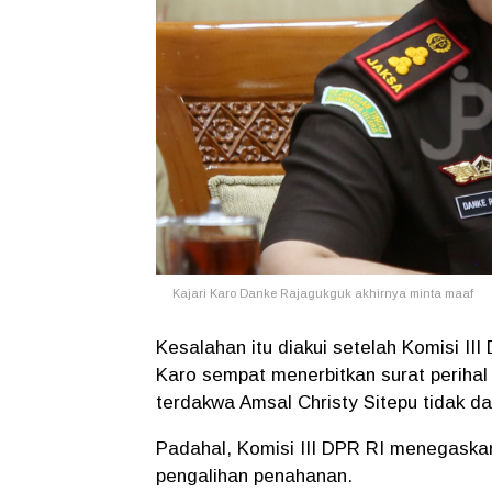
Kajari Karo Danke Rajagukguk akhirnya minta maaf
Kesalahan itu diakui setelah Komisi II
Karo sempat menerbitkan surat periha
terdakwa Amsal Christy Sitepu tidak d
Padahal, Komisi III DPR RI menegask
pengalihan penahanan.