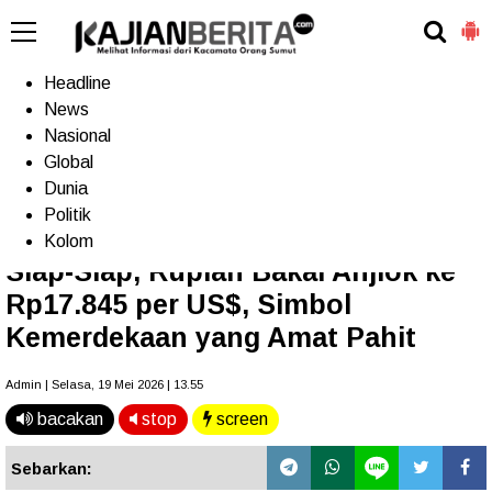
-->
Home
Headline
News
Nasional
Terkini
Trending
Populer
TV
Global
Dunia
Politik
Home
»
Ekonomi
Kolom
Siap-Siap, Rupiah Bakal Anjlok ke
Rp17.845 per US$, Simbol
Kemerdekaan yang Amat Pahit
Admin | Selasa, 19 Mei 2026 | 13.55
bacakan
stop
screen
Sebarkan: