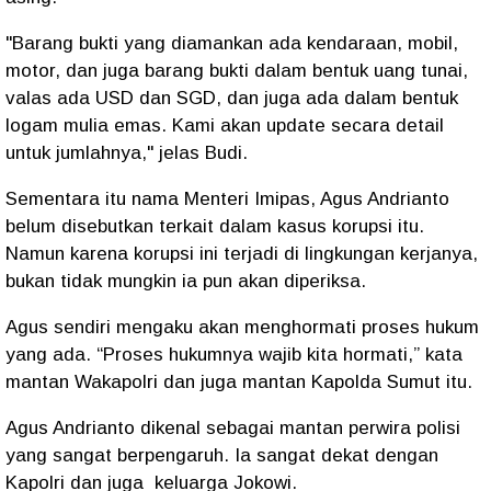
"Barang bukti yang diamankan ada kendaraan, mobil,
motor, dan juga barang bukti dalam bentuk uang tunai,
valas ada USD dan SGD, dan juga ada dalam bentuk
logam mulia emas. Kami akan update secara detail
untuk jumlahnya," jelas Budi.
Sementara itu nama Menteri Imipas, Agus Andrianto
belum disebutkan terkait dalam kasus korupsi itu.
Namun karena korupsi ini terjadi di lingkungan kerjanya,
bukan tidak mungkin ia pun akan diperiksa.
Agus sendiri mengaku akan menghormati proses hukum
yang ada. “Proses hukumnya wajib kita hormati,” kata
mantan Wakapolri dan juga mantan Kapolda Sumut itu.
Agus Andrianto dikenal sebagai mantan perwira polisi
yang sangat berpengaruh. Ia sangat dekat dengan
Kapolri dan juga
keluarga Jokowi.