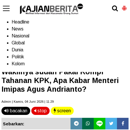
-->
Home
Headline
News
Nasional
Terkini
Trending
Populer
TV
Global
Dunia
Politik
Home
»
Headline
Kolom
Wakilnya sudah Pakai Rompi
Tahanan KPK, Apa Kabar Menteri
Imipas Agus Andrianto?
Admin | Kamis, 04 Juni 2026 | 11.29
bacakan
stop
screen
Sebarkan: