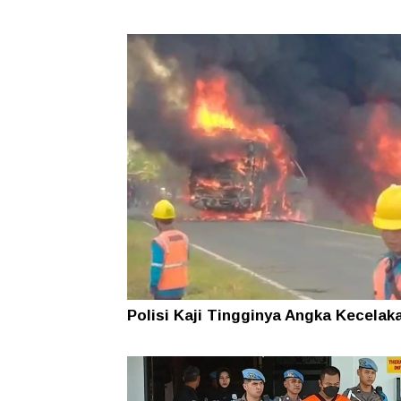
Polisi Kaji Tingginya Angka Kecelak
Bus ALS, Tarif Murah hingga Izin
Operasional jadi Sorotan