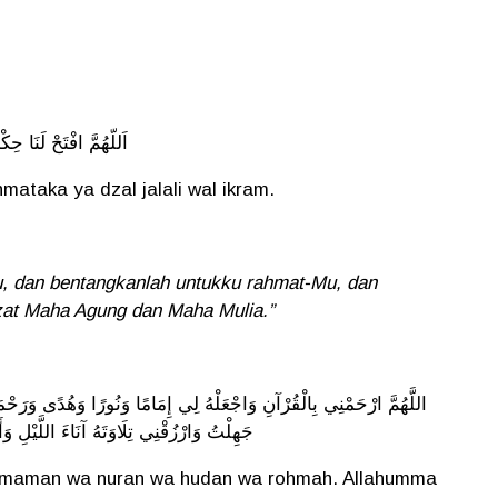
اَللّهُمَّ
افْتَحْ
لَنَا
حِكْم
mataka ya dzal jalali wal ikram.
u, dan bentangkanlah untukku rahmat-Mu, dan
zat Maha Agung dan Maha Mulia.”
اللَّهُمَّ
ارْحَمْنِي
بِالْقُرْآنِ
وَاجْعَلْهُ
لِي
إِمَامًا
وَنُورًا
وَهُدًى
وَرَحْم،
جَهِلْتُ
وَارْزُقْنِي
تِلَاوَتَهُ
آنَاءَ
اللَّيْلِ
وَأ
ii imaman wa nuran wa hudan wa rohmah. Allahumma