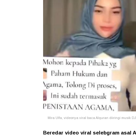
Mira Ulfa, videonya viral baca Alquran diiringi musik D
Beredar video viral selebgram asal 