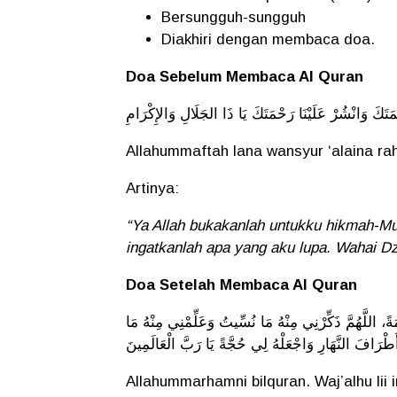
Bersungguh-sungguh
Diakhiri dengan membaca doa.
Doa Sebelum Membaca Al Quran
َتَكَ
وَانْشُرْ
عَلَيْنَا
رَحْمَتَكَ
يَا
ذَا
الجَلَالِ
وَالإِكْرَامِ
Allahummaftah lana wansyur ‘alaina rah
Artinya:
“Ya Allah bukakanlah untukku hikmah-M
ingatkanlah apa yang aku lupa. Wahai D
Doa Setelah Membaca Al Quran
َةً
اللَّهُمَّ
ذَكِّرْنِي
مِنْهُ
مَا
نُسِّيتُ
وَعَلِّمْنِي
مِنْهُ
مَا
َطْرَافَ
النَّهَارِ
وَاجْعَلْهُ
لِي
حُجَّةً
يَا
رَبَّ
الْعَالَمِينَ
Allahummarhamni bilquran. Waj’alhu l