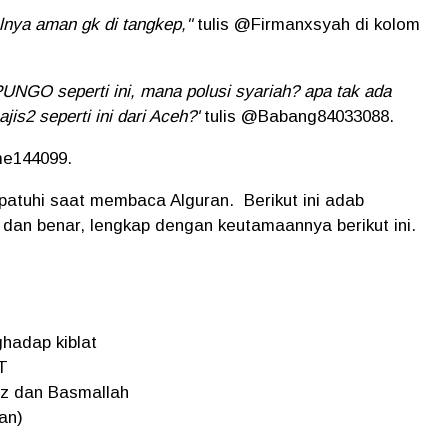
oalnya aman gk di tangkep,"
tulis @Firmanxsyah di kolom
 PUNGO seperti ini, mana polusi syariah? apa tak ada
is2 seperti ini dari Aceh?'
tulis @Babang84033088.
e144099.
ipatuhi saat membaca Alguran.
Berikut ini adab
 dan benar, lengkap dengan keutamaannya berikut ini.
ghadap kiblat
WT
z dan Basmallah
an)