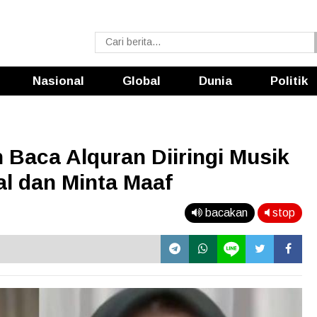
Nasional
Global
Dunia
Politik
h Baca Alquran Diiringi Musik
l dan Minta Maaf
bacakan
stop