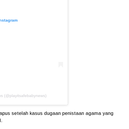
Instagram
ws (@playitsafebabynews)
hapus setelah kasus dugaan penistaan agama yang
l.