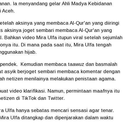
danan. Ia menyandang gelar Ahli Madya Kebidanan
i Aceh.
setelah aksinya yang membaca Al-Qur'an yang diiringi
as aksinya joget sembari membaca Al-Qur'an yang
ial. Bahkan video Mira Ulfa itupun viral setelah sejumlah
nya itu. Di mana pada saat itu, Mira Ulfa tengah
ggunakan hijab.
 pendek.
Kemudian membaca taawuz dan basmalah
lihat asyik berjoget sembari membaca komentar dengan
mlah netizen menilainya melakukan penistaan agama.
uat video klarifikasi. Namun, permintaan maafnya itu
tizen di TikTok dan Twitter.
ra Ulfa hanya sebatas mencari sensasi agar tenar.
Mira Ulfa ditangkap dan dipenjarakan dalam waktu