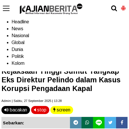
-->
Home
Headline
News
Nasional
Terkini
Trending
Populer
TV
Global
Dunia
Politik
Home
»
Sumut
Kolom
Kejaksaan Tinggi Sumut Tangkap
Eks Direktur Pelindo dalam Kasus
Korupsi Pengadaan Kapal
Admin | Sabtu, 27 September 2025 | 13.28
bacakan
stop
screen
Sebarkan: