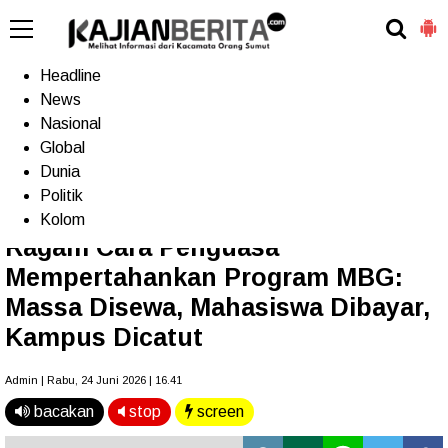
-->
Home
Headline
News
Nasional
Terkini
Trending
Populer
TV
Global
Dunia
Politik
Home
»
Headline
Kolom
Ragam Cara Penguasa
Mempertahankan Program MBG:
Massa Disewa, Mahasiswa Dibayar,
Kampus Dicatut
Admin | Rabu, 24 Juni 2026 | 16.41
bacakan
stop
screen