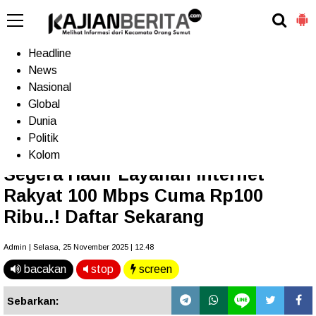
-->
Home
Headline
News
Nasional
Terkini
Trending
Populer
TV
Global
Dunia
Politik
Home
»
Headline
Kolom
Segera Hadir Layanan Internet
Rakyat 100 Mbps Cuma Rp100
Ribu..! Daftar Sekarang
Admin | Selasa, 25 November 2025 | 12.48
bacakan
stop
screen
Sebarkan: