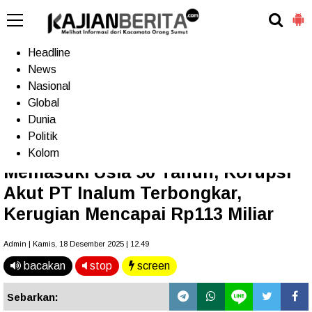
-->
Home
Headline
News
Nasional
Terkini
Trending
Populer
TV
Global
Dunia
Politik
Home
»
Headline
Kolom
Memasuki Usia 50 Tahun, Korupsi
Akut PT Inalum Terbongkar,
Kerugian Mencapai Rp113 Miliar
Admin | Kamis, 18 Desember 2025 | 12.49
bacakan
stop
screen
Sebarkan: