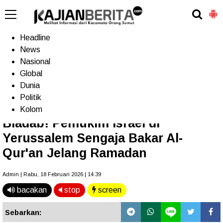
-->
Home
Headline
News
Nasional
Terkini
Trending
Populer
TV
Global
Dunia
Politik
Home
»
Internasional
Kolom
Biadab! Pemukim Israel di
Yerussalem Sengaja Bakar Al-
Qur'an Jelang Ramadan
Admin | Rabu, 18 Februari 2026 | 14.39
bacakan
stop
screen
Sebarkan: