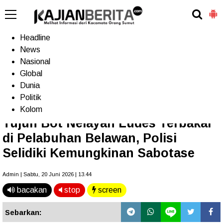
-->
Home
Headline
News
Nasional
Terkini
Trending
Populer
TV
Global
Dunia
Politik
Home
»
Headline
Kolom
Tujuh Bot Nelayan Ludes Terbakar
di Pelabuhan Belawan, Polisi
Selidiki Kemungkinan Sabotase
Admin | Sabtu, 20 Juni 2026 | 13.44
bacakan
stop
screen
Sebarkan: