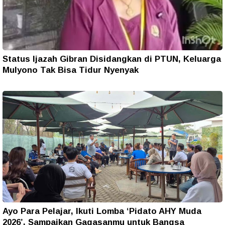
Status Ijazah Gibran Disidangkan di PTUN, Keluarga
Mulyono Tak Bisa Tidur Nyenyak
Ayo Para Pelajar, Ikuti Lomba ‘Pidato AHY Muda
2026’, Sampaikan Gagasanmu untuk Bangsa