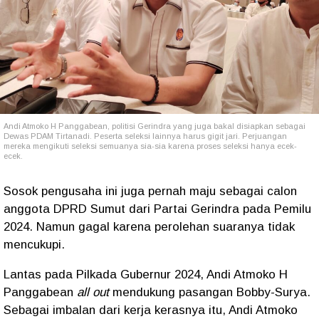
Andi Atmoko H Panggabean, politisi Gerindra yang juga bakal disiapkan sebagai
Dewas PDAM Tirtanadi. Peserta seleksi lainnya harus gigit jari. Perjuangan
mereka mengikuti seleksi semuanya sia-sia karena proses seleksi hanya ecek-
ecek.
Sosok pengusaha ini juga pernah maju sebagai calon
anggota DPRD Sumut dari Partai Gerindra pada Pemilu
2024. Namun gagal karena perolehan suaranya tidak
mencukupi.
Lantas pada Pilkada Gubernur 2024, Andi Atmoko H
Panggabean
all out
mendukung pasangan Bobby-Surya.
Sebagai imbalan dari kerja kerasnya itu, Andi Atmoko