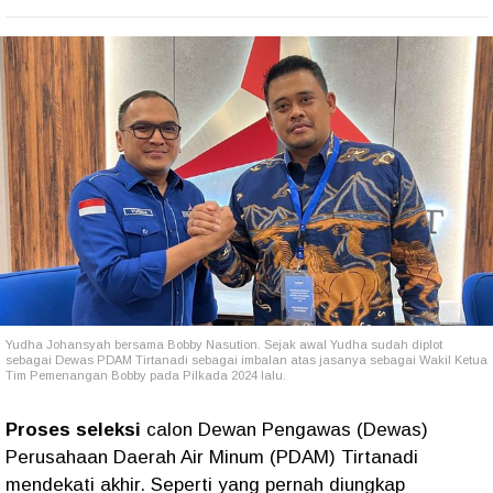
Yudha Johansyah bersama Bobby Nasution. Sejak awal Yudha sudah diplot
sebagai Dewas PDAM Tirtanadi sebagai imbalan atas jasanya sebagai Wakil Ketua
Tim Pemenangan Bobby pada Pilkada 2024 lalu.
Proses seleksi
calon Dewan Pengawas (Dewas)
Perusahaan Daerah Air Minum (PDAM) Tirtanadi
mendekati akhir. Seperti yang pernah diungkap