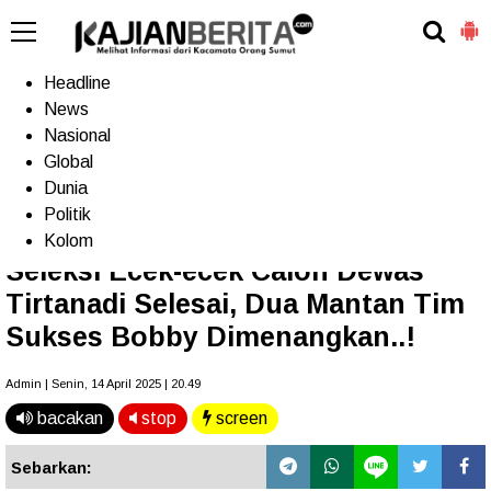
-->
Home
Headline
News
Nasional
Terkini
Trending
Populer
TV
Global
Dunia
Politik
Home
»
Headline
Kolom
Seleksi Ecek-ecek Calon Dewas
Tirtanadi Selesai, Dua Mantan Tim
Sukses Bobby Dimenangkan..!
Admin | Senin, 14 April 2025 | 20.49
bacakan
stop
screen
Sebarkan: