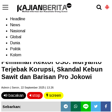
-->
Home
Headline
News
Nasional
Terkini
Trending
Populer
TV
Global
Dunia
Politik
Home
»
Headline
Kolom
Pemilihan Rektor USU: Muryanto
Terjebak Korupsi, Skandal Kebun
Sawit dan Barisan Pro Jokowi
Admin | Senin, 22 September 2025 | 13.26
bacakan
stop
screen
Sebarkan: